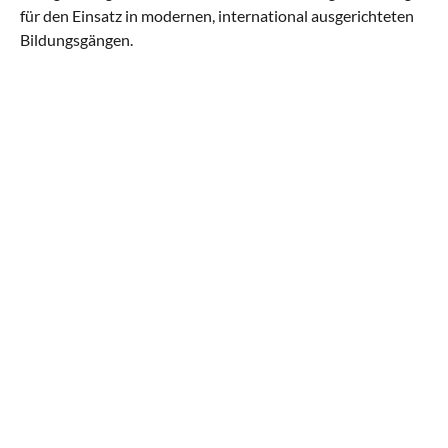
für den Einsatz in modernen, international ausgerichteten
Bildungsgängen.
Keine Prüfungsangst mehr!
Gemeinsam holen wir garantiert über 50 Punkte!*
KURS BUCHEN