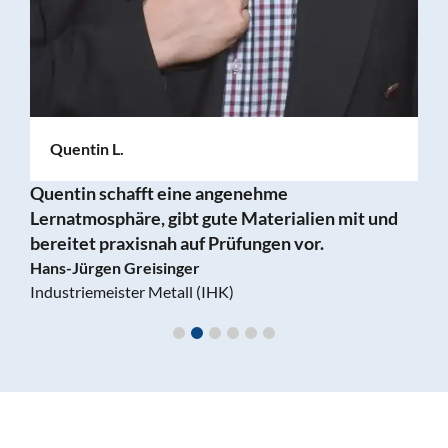
Janine W.
ehme
Janine erklärt auch trockene The
aterialien mit und
verständlich und hat mich besonde
ngen vor.
Fachgespräch vorbereitet.
Patricia Peter
Logistikmeister (IHK)