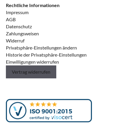
MEP Betriebscontrolling
€100.00
Rechtliche Informationen
Impressum
MEP HQ (IM-Pharmazie)
2h
AGB
Datenschutz
MEP Kaufmännische Geschäftsprozesse (KGP – schriftlich)
€100.00
Zahlungsweisen
Widerruf
Industriekaufmann (IHK)
2h
Privatsphäre-Einstellungen ändern
Historie der Privatsphäre-Einstellungen
MEP Kaufmännische Steuerung und Kontrolle (KSK – schriftlich)
€100.00
Einwilligungen widerrufen
Vertrag widerrufen
Industriekaufmann (IHK)
2h
MEP VWL / BWL
€100.00
MEP WQ
2h
MEP REWE Rechnungswesen
€100.00