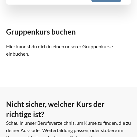
AP1 (Organisation der Großhandelsprozesse)
€100.00
Kaufmann für Groß- und
Außenhandelsmanagement (IHK)
2h
Gruppenkurs buchen
AP2 (Kundenbeziehungsprozesse)
€100.00
Hier kannst du dich in einen unserer Gruppenkurse
Kaufmann für Büromanagement (IHK)
2h
einbuchen.
AP2 (Wirtschafts- und Geschäftsprozesse)
€100.00
Kaufmann für Groß- und
Außenhandelsmanagement (IHK)
2h
Betriebscontrolling
€100.00
Nicht sicher, welcher Kurs der
richtige ist?
Wahlqual. (IM-Pharmazie)
2h
Schau in unser Berufsverzeichnis, um Kurse zu finden, die zu
MEP BWH Betriebswirtschaftliches Handeln
€100.00
deiner Aus- oder Weiterbildung passen, oder stöbere im