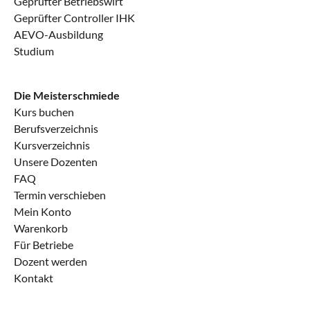
Geprüfter Betriebswirt
Geprüfter Controller IHK
MEP AP1 (Informationstechnisches Büromanagement)
€100.00
AEVO-Ausbildung
Studium
Kaufmann für Büromanagement (IHK)
2h
Die Meisterschmiede
MEP AP1 (Organisation der Großhandelsprozesse)
€100.00
Kurs buchen
Kaufmann für Groß- und
Außenhandelsmanagement (IHK)
Berufsverzeichnis
2h
Kursverzeichnis
Unsere Dozenten
MEP AP2 (Kundenbeziehungsprozesse)
€100.00
FAQ
Termin verschieben
Kaufmann für Büromanagement (IHK)
2h
Mein Konto
Warenkorb
MEP AP2 (Wirtschafts- und Geschäftsprozesse)
€100.00
Für Betriebe
Kaufmann für Groß- und
Dozent werden
Außenhandelsmanagement (IHK)
Kontakt
2h