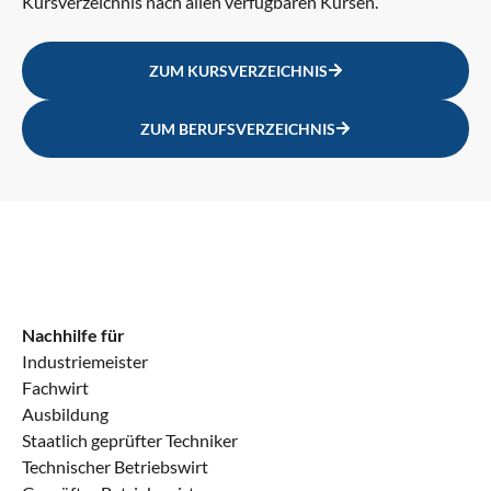
Kursverzeichnis nach allen verfügbaren Kursen.
MEP BQ **
2h
ZUM KURSVERZEICHNIS
Excel und Datenverarbeitung
€100.00
Kaufmann für Büromanagement (IHK)
ZUM BERUFSVERZEICHNIS
2h
Investition, Finanzierung, betriebliches Rechnungswesen und Controlling
€100.00
HQ Sit 2 (FW-Wirtschaft)
2h
Kaufmännische Geschäftsprozesse (KGP – schriftlich)
€100.00
Nachhilfe für
Industriemeister
Industriekaufmann (IHK)
2h
Fachwirt
Ausbildung
Kaufmännische Steuerung und Kontrolle (KSK – schriftlich)
€100.00
Staatlich geprüfter Techniker
Technischer Betriebswirt
Industriekaufmann (IHK)
2h