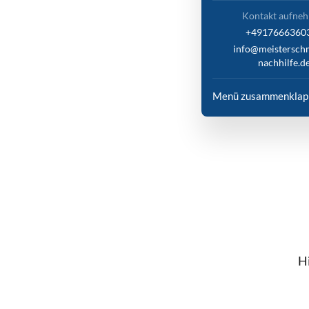
Kontakt aufne
+4917666360
info@meistersch
nachhilfe.d
Menü zusammenklap
Hi