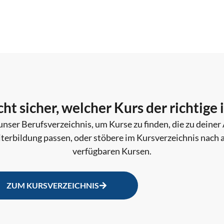
Einkauf und Logistik
HQ Sit 2 (FW-Industrie)
2h
Fachgesprächs-Training
Fachgesprächsvorbereitung (2h)
2
cht sicher, welcher Kurs der richtige i
unser Berufsverzeichnis, um Kurse zu finden, die zu deiner
terbildung passen, oder stöbere im Kursverzeichnis nach a
Industriekaufmann (IHK)
2h
verfügbaren Kursen.
Finanz- und Rechnungswesen, Contro
ZUM KURSVERZEICHNIS
HQ Sit 1 (FW-Industrie)
2h
Führen und Entwickeln von Personal