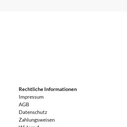
€100.00
ialwesen)
2h
nehmen
€100.00
€100.00
Rechtliche Informationen
Impressum
AGB
€100.00
Datenschutz
Zahlungsweisen