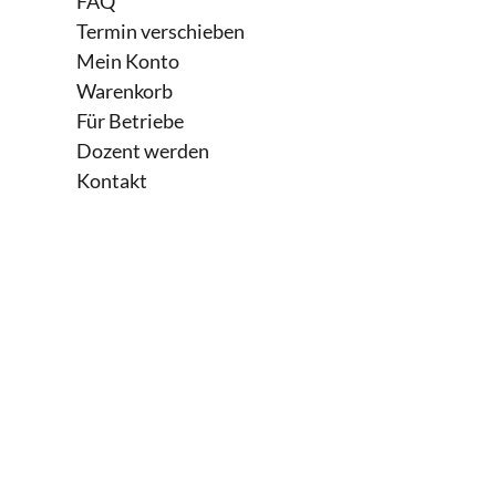
FAQ
Termin verschieben
Führung und Zusammenarbeit
Mein Konto
Warenkorb
HQ Sit 1 (FW-Wirtschaft)
2h
Für Betriebe
Dozent werden
Kontakt
HQ Sit 1 (FW-Handel)
2h
HQ Mitarbeiter führen und fördern
HQ (Hotelmeister)
2h
HQ Sit 1+2 (FW-E-Commerce)
2h