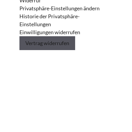
Widerruf
Privatsphäre-Einstellungen ändern
€100.00
Historie der Privatsphäre-
Einstellungen
Einwilligungen widerrufen
Führung, Personalmanagement, Kommunikation und Kooperation
€100.00
Vertrag widerrufen
€100.00
Gestalten von Kommunikation und Zusammenarbeit
€100.00
Investition, Finanzierung, betriebliches Rechnungswesen und Controlling
€100.00