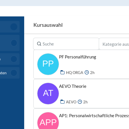
Kursauswahl
Kategorie au
PF Personalführung
e
aten
HQ ORGA
2h
AEVO Theorie
AEVO
2h
AP1: Personalwirtschaftliche Prozes