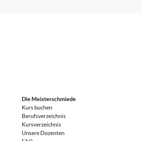
HQ Sit 1+2 (FW-E-Commerce)
2h
Führen und Entwickeln von Personal
HQ Sit 1+2 (FW-Gesundheits- und Soz
Führung und Management im Unter
Betriebswirt IHK
2h
Führung und Zusammenarbeit
Die Meisterschmiede
HQ Sit 1 (FW-Technik)
2h
Kurs buchen
Berufsverzeichnis
Führung und Zusammenarbeit
Kursverzeichnis
Unsere Dozenten
HQ (FW-Veranstaltung)
2h