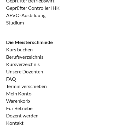
Geprüfter Betriebswirt
Geprüfter Controller IHK
Einreichung
€100.00
AEVO-Ausbildung
Studium
Projektarbeit
2h
Fachgesprächs-Training
€100.00
Die Meisterschmiede
Kurs buchen
Berufsverzeichnis
Fachgesprächsvorbereitung (2h)
2h
Kursverzeichnis
Unsere Dozenten
FG 1 Schriftl. Prüfungsbereich (nach MTA‑APrV)
€100.00
FAQ
Medizinischer Technologe für
Laboratoriumsanalytik (MTL) (staatlich
Termin verschieben
anerkannt)
Mein Konto
2h
Warenkorb
Für Betriebe
FG 2 Schriftl. Prüfungsbereich (nach MTA‑APrV)
€100.00
Dozent werden
Medizinischer Technologe für
Laboratoriumsanalytik (MTL) (staatlich
Kontakt
anerkannt)
2h