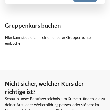
AP (schriftlich): Pflege & Betreuung (Theorie)
€100.00
Pflegefachassistent (staatlich anerkannt)
2h
Gruppenkurs buchen
AP: Fachgespräch
€100.00
Pflegefachmann (staatlich anerkannt)
Hier kannst du dich in einen unserer Gruppenkurse
2h
einbuchen.
AP: Pflegeprozesse und Pflegediagnostik
€100.00
Pflegefachmann (staatlich anerkannt)
2h
AP: Pflegerische Versorgungsprozesse
€100.00
Nicht sicher, welcher Kurs der
Pflegefachmann (staatlich anerkannt)
2h
richtige ist?
Schau in unser Berufsverzeichnis, um Kurse zu finden, die zu
AP: Praktische Pflegeprüfung
€100.00
deiner Aus- oder Weiterbildung passen, oder stöbere im