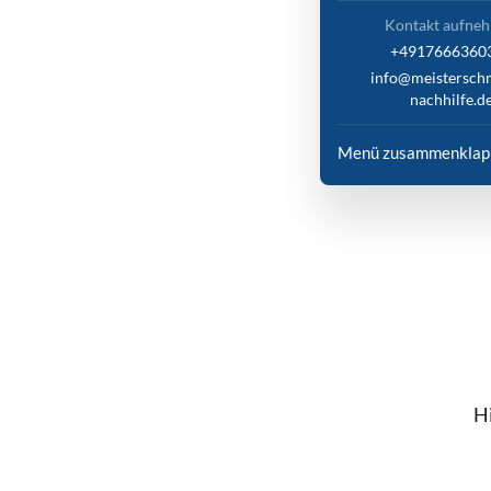
Kontakt aufne
+4917666360
info@meistersch
nachhilfe.d
Menü zusammenklap
Hi