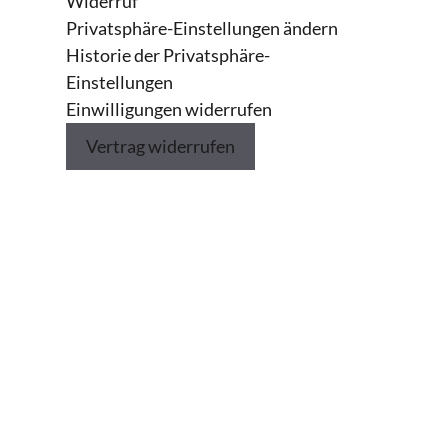
Widerruf
Privatsphäre-Einstellungen ändern
ndel)
€100.00
Historie der Privatsphäre-
Einstellungen
h
Einwilligungen widerrufen
AP1 (Informationstechnisches Büromanagement)
€100.00
Vertrag widerrufen
2h
AP1 (IT-Grundlagen, Datenanalyse & Programmierung)
€100.00
essanalyse
2h
€100.00
AP1 (Lagerorganisation / Materialwirtschaft / Rechnungswesen)
€100.00