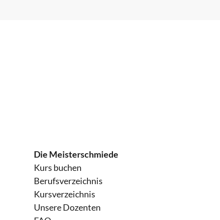
Wahlqual. Außenhandel (FW-Handel)
Fachinformatiker für Anwendungsentw
2h
AP1
Kaufmann für IT-System-Managemen
Die Meisterschmiede
Fachinformatiker für Digitale Vernetz
Kurs buchen
Berufsverzeichnis
Kursverzeichnis
Unsere Dozenten
Fachinformatiker für Systemintegratio