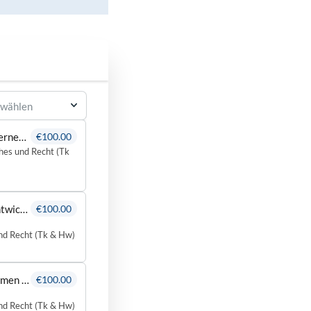
swählen
MEP Wettbewerbsfähigkeit von Unternehmen beurteilen (Tk & Hw)
€100.00
hes und Recht (Tk
Unternehmensführungsstrategien entwickeln (Tk & Hw)
€100.00
nd Recht (Tk & Hw)
Wettbewerbsfähigkeit von Unternehmen beurteilen (Tk & Hw)
€100.00
nd Recht (Tk & Hw)