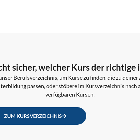
Abschlussprüfung Teil 2 (mündlich)
Verwaltungswirt (mittlerer Dienst)
Abschlussprüfung – Praktisch, Mündl
Verwaltungsfachangestellter (staatlic
cht sicher, welcher Kurs der richtige i
Abschlussprüfung – Schriftlich
unser Berufsverzeichnis, um Kurse zu finden, die zu deiner
terbildung passen, oder stöbere im Kursverzeichnis nach a
Verwaltungsfachangestellter (staatlic
verfügbaren Kursen.
ZUM KURSVERZEICHNIS
Wahlqual. Einkauf (FW-Handel)
2h