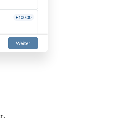
€100.00
Weiter
€100.00
stik
€100.00
€160.00
n.
2h