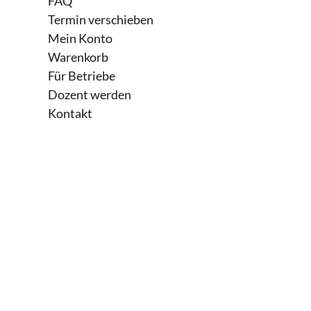
FAQ
Termin verschieben
AP1 (Geschäftsprozesse im Einzelha
Mein Konto
Warenkorb
Kaufmann im Einzelhandel (IHK)
2
Für Betriebe
Dozent werden
Kontakt
Kaufmann für Büromanagement (IHK)
Fachinformatiker für Daten- und Proz
AP1 (Kundenorientierte Aufgaben)
IT-System-Elektroniker (IHK)
2h