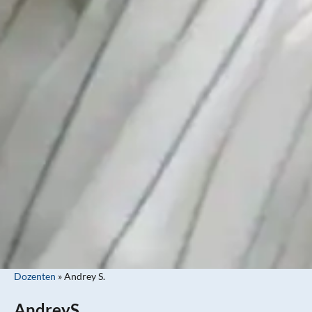
Dozenten
»
Andrey S.
Andrey
S.