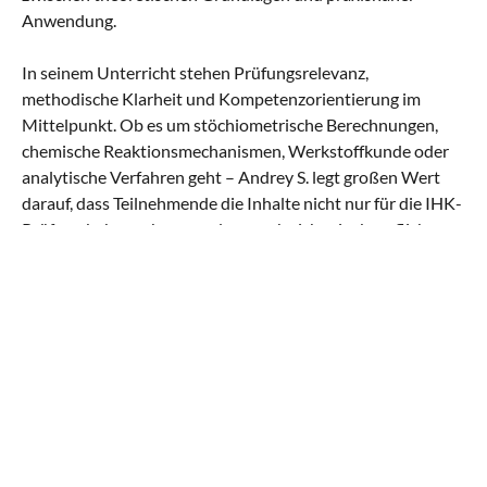
Anwendung.
In seinem Unterricht stehen Prüfungsrelevanz,
methodische Klarheit und Kompetenzorientierung im
Mittelpunkt. Ob es um stöchiometrische Berechnungen,
chemische Reaktionsmechanismen, Werkstoffkunde oder
analytische Verfahren geht – Andrey S. legt großen Wert
darauf, dass Teilnehmende die Inhalte nicht nur für die IHK-
Prüfung beherrschen, sondern auch sicher im beruflichen
Kontext anwenden können. Seine ruhige, geduldige Art und
sein strukturierter Aufbau sorgen für eine konzentrierte
Lernatmosphäre, in der auch komplexe
naturwissenschaftliche Fragestellungen Schritt für Schritt
nachvollziehbar werden.
Andrey S. steht für fundierte Chemieausbildung mit
wissenschaftlicher Tiefe, klarer Struktur und
konsequentem Blick auf prüfungsrelevante Inhalte –