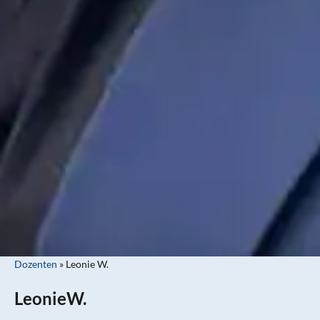
Dozenten
»
Leonie W.
Leonie
W.