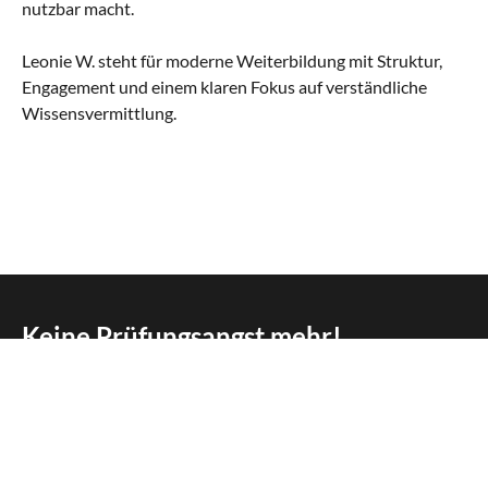
nutzbar macht.
Leonie W. steht für moderne Weiterbildung mit Struktur,
Engagement und einem klaren Fokus auf verständliche
Wissensvermittlung.
Keine Prüfungsangst mehr!
Gemeinsam holen wir garantiert über 50 Punkte!*
KURS BUCHEN