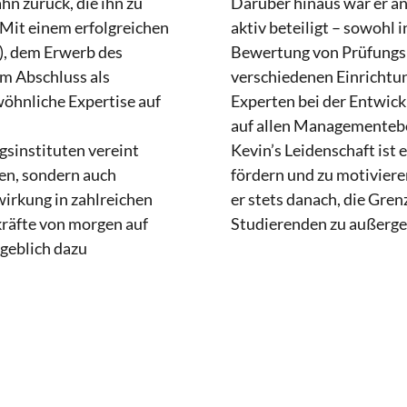
hn zurück, die ihn zu
Darüber hinaus war er a
 Mit einem erfolgreichen
aktiv beteiligt – sowohl 
), dem Erwerb des
Bewertung von Prüfungsl
em Abschluss als
verschiedenen Einrichtu
wöhnliche Expertise auf
Experten bei der Entwi
auf allen Managementeb
gsinstituten vereint
Kevin’s Leidenschaft ist 
en, sondern auch
fördern und zu motivier
irkung in zahlreichen
er stets danach, die Gre
kräfte von morgen auf
Studierenden zu außergew
geblich dazu