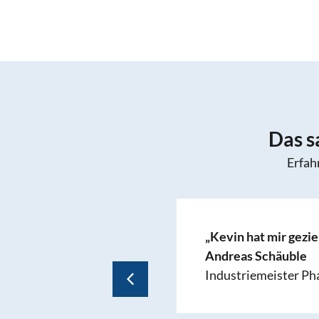
Das s
Erfah
ethode top vorbereitet.“
„Er hat eine freund
und aktiv mitarbeite
Furkan Yildirim
Industriemeister Met