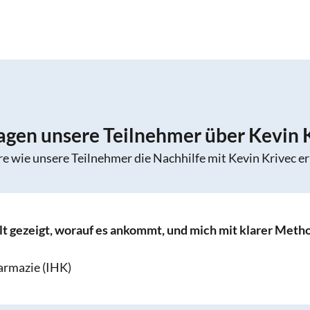
agen unsere Teilnehmer über Kevin 
re wie unsere Teilnehmer die Nachhilfe mit Kevin Krivec er
liche und motivierende Atmosphäre geschaffen, in der man
n konnte.“
all (IHK)