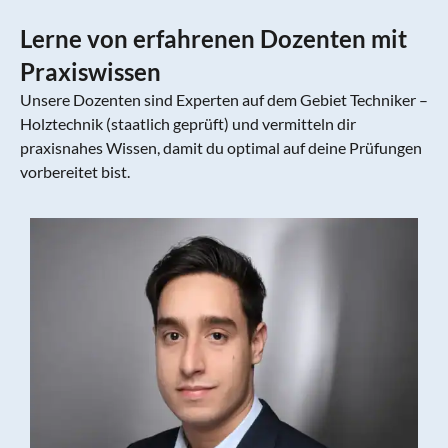
Lerne von erfahrenen Dozenten mit
Praxiswissen
Unsere Dozenten sind Experten auf dem Gebiet Techniker –
Holztechnik (staatlich geprüft) und vermitteln dir
praxisnahes Wissen, damit du optimal auf deine Prüfungen
vorbereitet bist.
Kevin Krivec
Kevin bringt den Stoff mit lockerer Art rüber und
hat mir mit vielen Beispielen echt
weitergeholfen.
Tobias Gralka
Ausbildung der Ausbilder nach AEVO