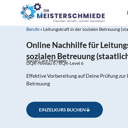
Berufe
»
Leitungskraft in der sozialen Betreuung (st
Online Nachhilfe für Leitungs
sozialen Betreuung (staatlic
Social Care Manager
DQR-Niveau 6 / EQR-Level 6
Effektive Vorbereitung auf Deine Prüfung zur L
Betreuung
EINZELKURS BUCHEN