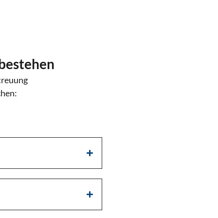
 bestehen
etreuung
chen: